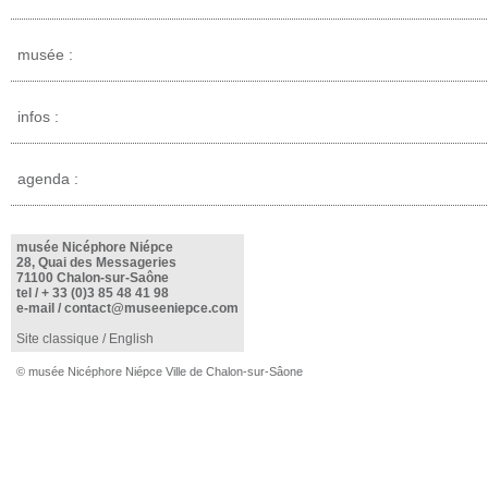
musée :
infos :
agenda :
musée Nicéphore Niépce
28, Quai des Messageries
71100 Chalon-sur-Saône
tel /
+ 33 (0)3 85 48 41 98
e-mail /
contact@museeniepce.com
Site classique
/
English
© musée Nicéphore Niépce Ville de Chalon-sur-Sâone