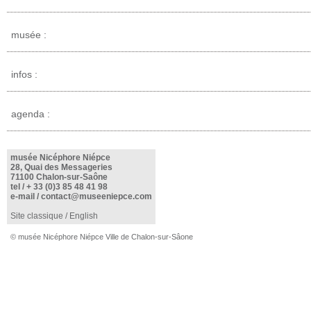
musée :
infos :
agenda :
musée Nicéphore Niépce
28, Quai des Messageries
71100 Chalon-sur-Saône
tel /
+ 33 (0)3 85 48 41 98
e-mail /
contact@museeniepce.com
Site classique
/
English
© musée Nicéphore Niépce Ville de Chalon-sur-Sâone