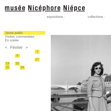
expositions :
collections :
Jeune public
Visites commentées
En soirée
<
Février
>
3
6
17
18
20
25
28