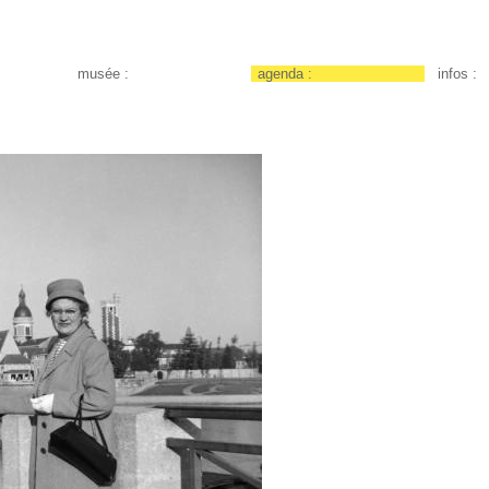
musée :
agenda :
infos :