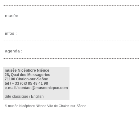
musée :
infos :
agenda :
musée Nicéphore Niépce
28, Quai des Messageries
71100 Chalon-sur-Saône
tel /
+ 33 (0)3 85 48 41 98
e-mail /
contact@museeniepce.com
Site classique
/
English
© musée Nicéphore Niépce Ville de Chalon-sur-Sâone