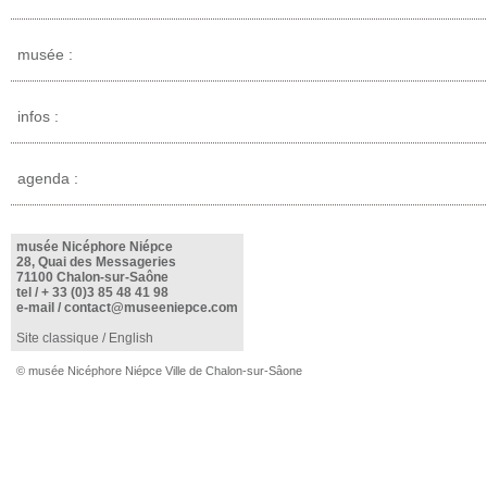
musée :
infos :
agenda :
musée Nicéphore Niépce
28, Quai des Messageries
71100 Chalon-sur-Saône
tel /
+ 33 (0)3 85 48 41 98
e-mail /
contact@museeniepce.com
Site classique
/
English
© musée Nicéphore Niépce Ville de Chalon-sur-Sâone