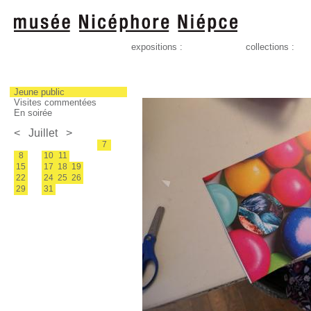
expositions :
collections :
Jeune public
Visites commentées
En soirée
<
Juillet
>
7
8
10
11
15
17
18
19
22
24
25
26
29
31