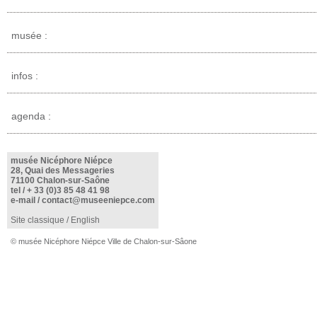
musée :
infos :
agenda :
musée Nicéphore Niépce
28, Quai des Messageries
71100 Chalon-sur-Saône
tel /
+ 33 (0)3 85 48 41 98
e-mail /
contact@museeniepce.com
Site classique
/
English
© musée Nicéphore Niépce Ville de Chalon-sur-Sâone