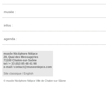
musée :
infos :
agenda :
musée Nicéphore Niépce
28, Quai des Messageries
71100 Chalon-sur-Saône
tel /
+ 33 (0)3 85 48 41 98
e-mail /
contact@museeniepce.com
Site classique
/
English
© musée Nicéphore Niépce Ville de Chalon-sur-Sâone