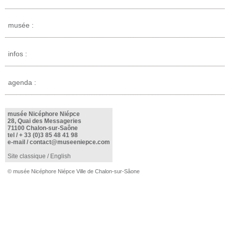
musée :
infos :
agenda :
musée Nicéphore Niépce
28, Quai des Messageries
71100 Chalon-sur-Saône
tel /
+ 33 (0)3 85 48 41 98
e-mail /
contact@museeniepce.com
Site classique
/
English
© musée Nicéphore Niépce Ville de Chalon-sur-Sâone