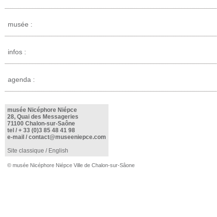
musée :
infos :
agenda :
musée Nicéphore Niépce
28, Quai des Messageries
71100 Chalon-sur-Saône
tel /
+ 33 (0)3 85 48 41 98
e-mail /
contact@museeniepce.com
Site classique
/
English
© musée Nicéphore Niépce Ville de Chalon-sur-Sâone