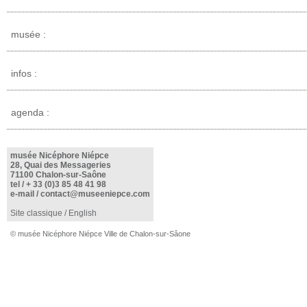
musée :
infos :
agenda :
musée Nicéphore Niépce
28, Quai des Messageries
71100 Chalon-sur-Saône
tel /
+ 33 (0)3 85 48 41 98
e-mail /
contact@museeniepce.com
Site classique
/
English
© musée Nicéphore Niépce Ville de Chalon-sur-Sâone