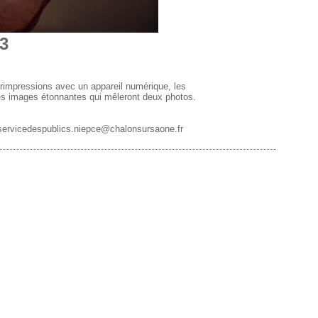
23
rimpressions avec un appareil numérique, les
es images étonnantes qui mêleront deux photos.
u servicedespublics.niepce@chalonsursaone.fr