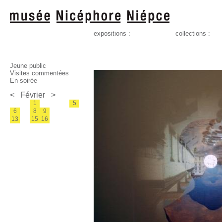
expositions :
collections :
Jeune public
Visites commentées
En soirée
<
Février
>
1
5
6
8
9
13
15
16