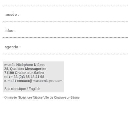
musée :
infos :
agenda :
musée Nicéphore Niépce
28, Quai des Messageries
71100 Chalon-sur-Saône
tel /
+ 33 (0)3 85 48 41 98
e-mail /
contact@museeniepce.com
Site classique
/
English
© musée Nicéphore Niépce Ville de Chalon-sur-Sâone