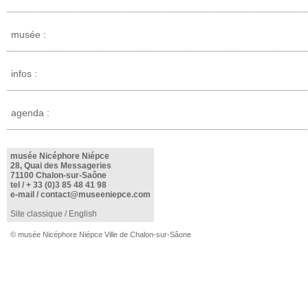
musée :
infos :
agenda :
musée Nicéphore Niépce
28, Quai des Messageries
71100 Chalon-sur-Saône
tel /
+ 33 (0)3 85 48 41 98
e-mail /
contact@museeniepce.com
Site classique
/
English
© musée Nicéphore Niépce Ville de Chalon-sur-Sâone