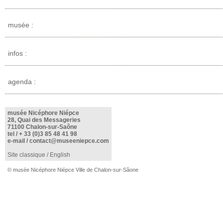
musée :
infos :
agenda :
musée Nicéphore Niépce
28, Quai des Messageries
71100 Chalon-sur-Saône
tel /
+ 33 (0)3 85 48 41 98
e-mail /
contact@museeniepce.com
Site classique
/
English
© musée Nicéphore Niépce Ville de Chalon-sur-Sâone