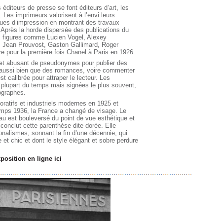
éditeurs de presse se font éditeurs d’art, les
Les imprimeurs valorisent à l’envi leurs
ues d’impression en montrant des travaux
s. Après la horde dispersée des publications du
s figures comme Lucien Vogel, Alexey
f, Jean Prouvost, Gaston Gallimard, Roger
e pour la première fois Chanel à Paris en 1926.
t et abusant de pseudonymes pour publier des
a, aussi bien que des romances, voire commenter
t calibrée pour attraper le lecteur. Les
 plupart du temps mais signées le plus souvent,
tographes.
coratifs et industriels modernes en 1925 et
ntemps 1936, la France a changé de visage. Le
au est bouleversé du point de vue esthétique et
 conclut cette parenthèse dite dorée. Elle
nalismes, sonnant la fin d’une décennie, qui
et chic et dont le style élégant et sobre perdure
position en ligne ici