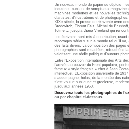
Un nouveau monde de papier se déploie : les 
industries publient de somptueux magazines. 
machines modernes et les nouvelles techniq
d’artistes, d’illustrateurs et de photographe
XIXe siècle, la presse se réinvente avec de
Brodovitch, Florent Fels, Michel de Brunhof
Tolmer… jusqu’à Diana Vreeland qui rencontr
Les écrivains sont mis à contribution, usan
reportages sérieux sur le monde tel qu’il v
des faits divers. La composition des pages es
photographies sont recadrées, retouchées la
valorisant une réelle politique d’auteurs pho
Entre l'Exposition internationale des Arts dé
l’arrivée au pouvoir du Front populaire, pri
fameux « style français » cher à Jean Cocte
intellectuel. L’Exposition universelle de 1937
s’accompagne, hélas, de la montée des natio
s’est voulue oublieuse et gracieuse, moderne 
jusqu’aux années 1950.
Découvrez toute les photographies de l'ex
ou par chapitre ci-dessous.