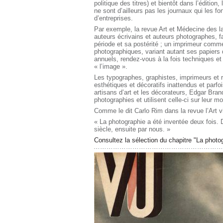
politique des titres) et bientôt dans l’éditio
ne sont d’ailleurs pas les journaux qui les f
d’entreprises.
Par exemple, la revue Art et Médecine des l
auteurs écrivains et auteurs photographes, f
période et sa postérité ; un imprimeur comm
photographiques, variant autant ses papier
annuels, rendez-vous à la fois techniques e
« l’image ».
Les typographes, graphistes, imprimeurs et r
esthétiques et décoratifs inattendus et parfo
artisans d’art et les décorateurs, Edgar Bran
photographies et utilisent celle-ci sur leur mob
Comme le dit Carlo Rim dans la revue l’Art 
« La photographie a été inventée deux fois. D
siècle, ensuite par nous. »
Consultez la sélection du chapitre "La phot