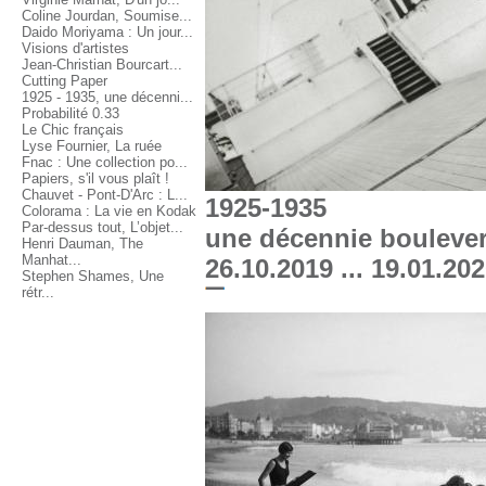
Coline Jourdan, Soumise...
Daido Moriyama : Un jour...
Visions d'artistes
Jean-Christian Bourcart...
Cutting Paper
1925 - 1935, une décenni...
Probabilité 0.33
Le Chic français
Lyse Fournier, La ruée
Fnac : Une collection po...
Papiers, s'il vous plaît !
Chauvet - Pont-D'Arc : L...
1925-1935
Colorama : La vie en Kodak
Par-dessus tout, L’objet...
une décennie bouleve
Henri Dauman, The
Manhat...
26.10.2019 ... 19.01.20
Stephen Shames, Une
rétr...