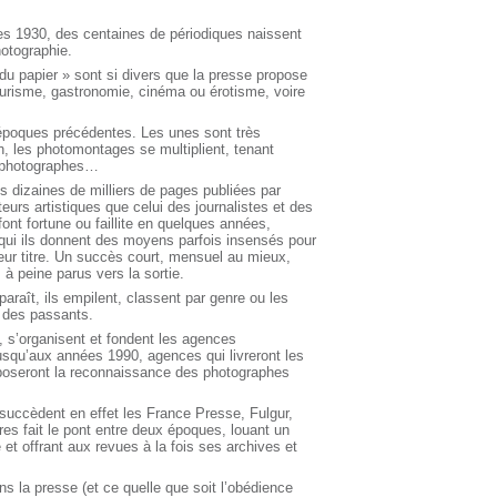
es 1930, des centaines de périodiques naissent
hotographie.
du papier » sont si divers que la presse propose
ourisme, gastronomie, cinéma ou érotisme, voire
 époques précédentes. Les unes sont très
n, les photomontages se multiplient, tenant
s photographes…
es dizaines de milliers de pages publiées par
eurs artistiques que celui des journalistes et des
ont fortune ou faillite en quelques années,
 qui ils donnent des moyens parfois insensés pour
 leur titre. Un succès court, mensuel au mieux,
 à peine parus vers la sortie.
paraît, ils empilent, classent par genre ou les
l des passants.
, s’organisent et fondent les agences
jusqu’aux années 1990, agences qui livreront les
mposeront la reconnaissance des photographes
succèdent en effet les France Presse, Fulgur,
es fait le pont entre deux époques, louant un
t offrant aux revues à la fois ses archives et
s la presse (et ce quelle que soit l’obédience