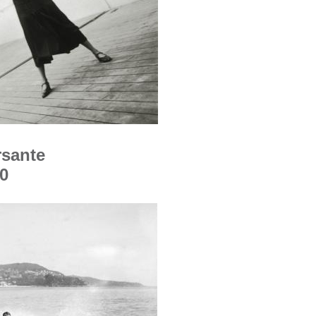
rsante
20