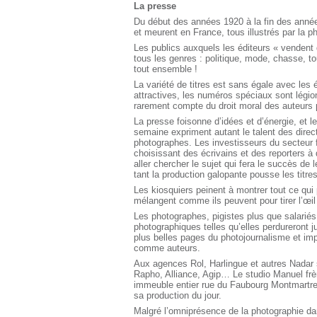
La presse
Du début des années 1920 à la fin des anné
et meurent en France, tous illustrés par la p
Les publics auxquels les éditeurs « vendent 
tous les genres : politique, mode, chasse, t
tout ensemble !
La variété de titres est sans égale avec les
attractives, les numéros spéciaux sont légio
rarement compte du droit moral des auteur
La presse foisonne d’idées et d’énergie, et l
semaine expriment autant le talent des direct
photographes. Les investisseurs du secteur f
choisissant des écrivains et des reporters à
aller chercher le sujet qui fera le succès de
tant la production galopante pousse les titres
Les kiosquiers peinent à montrer tout ce qui 
mélangent comme ils peuvent pour tirer l’œi
Les photographes, pigistes plus que salariés
photographiques telles qu’elles perdureront 
plus belles pages du photojournalisme et i
comme auteurs.
Aux agences Rol, Harlingue et autres Nadar 
Rapho, Alliance, Agip… Le studio Manuel frèr
immeuble entier rue du Faubourg Montmartre e
sa production du jour.
Malgré l’omniprésence de la photographie dan