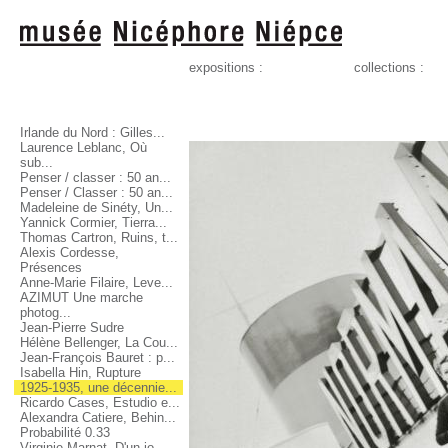
expositions :
collections :
Irlande du Nord : Gilles...
Laurence Leblanc, Où
sub...
Penser / classer : 50 an...
Penser / Classer : 50 an...
Madeleine de Sinéty, Un...
Yannick Cormier, Tierra...
Thomas Cartron, Ruins, t...
Alexis Cordesse,
Présences
Anne-Marie Filaire, Leve...
AZIMUT Une marche
photog...
Jean-Pierre Sudre
Hélène Bellenger, La Cou...
Jean-François Bauret : p...
Isabella Hin, Rupture
1925-1935, une décennie...
Ricardo Cases, Estudio e...
Alexandra Catiere, Behin...
Probabilité 0.33
Virginie Marnat, D'un jo...