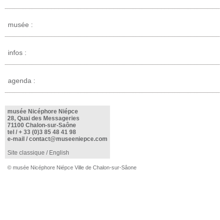
musée :
infos :
agenda :
musée Nicéphore Niépce
28, Quai des Messageries
71100 Chalon-sur-Saône
tel /
+ 33 (0)3 85 48 41 98
e-mail /
contact@museeniepce.com
Site classique
/
English
© musée Nicéphore Niépce Ville de Chalon-sur-Sâone